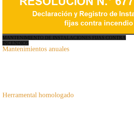
MANTENIMIENTO DE INSTALACIONES FIJAS CONTRA
INCENDIOS
Mantenimientos anuales
realizamos 300 anualmente, 100% bajo extrictas normas
IRAM ISO 9001-2008
Herramental homologado
Todo nuestro instrumental se encuentra homologado por
las principales certificadoras mundiales, lo que nos permite
brindarle total tranquilidad a nuestros clientes.