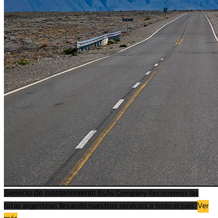
BsAs
Company
Recorremos las
Servicio de mantenimiento
rutas argentinas llevando nuestros servicios a todo el país.
Ver